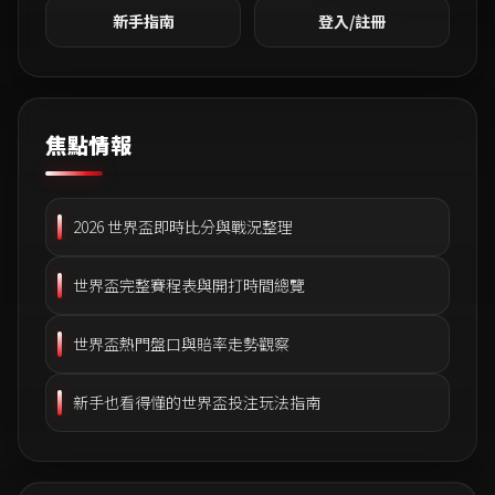
新手指南
登入/註冊
焦點情報
2026 世界盃即時比分與戰況整理
世界盃完整賽程表與開打時間總覽
世界盃熱門盤口與賠率走勢觀察
新手也看得懂的世界盃投注玩法指南