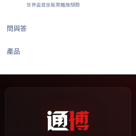
世界盃首坐板凳難挽頹勢
問與答
產品